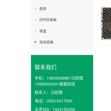
胶带
EPE珍珠棉
铁盒
淘宝纸箱
联系我们
手机：
13605598881汪经理
13955330001客服热线
联系人：
汪经理
电话：
0553-5317520
业务QQ：
1424150238